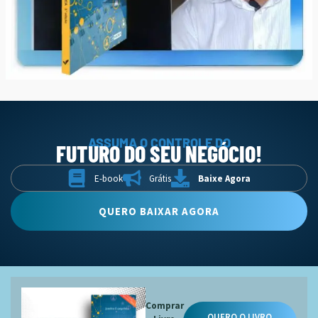
ASSUMA O CONTROLE DO
FUTURO DO SEU NEGÓCIO!
E-book
Grátis
Baixe Agora
QUERO BAIXAR AGORA
Comprar
QUERO O LIVRO